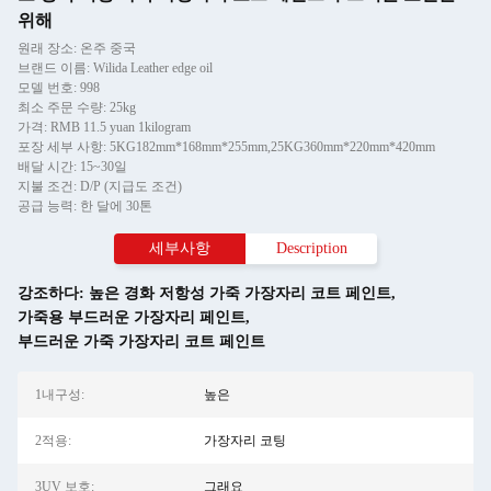
위해
원래 장소: 온주 중국
브랜드 이름: Wilida Leather edge oil
모델 번호: 998
최소 주문 수량: 25kg
가격: RMB 11.5 yuan 1kilogram
포장 세부 사항: 5KG182mm*168mm*255mm,25KG360mm*220mm*420mm
배달 시간: 15~30일
지불 조건: D/P (지급도 조건)
공급 능력: 한 달에 30톤
세부사항
Description
강조하다:
높은 경화 저항성 가죽 가장자리 코트 페인트
,
가죽용 부드러운 가장자리 페인트
,
부드러운 가죽 가장자리 코트 페인트
1내구성:
높은
2적용:
가장자리 코팅
3UV 보호:
그래요